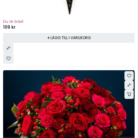
Du är bäst
109
kr
LÄGG TILL I VARUKORG