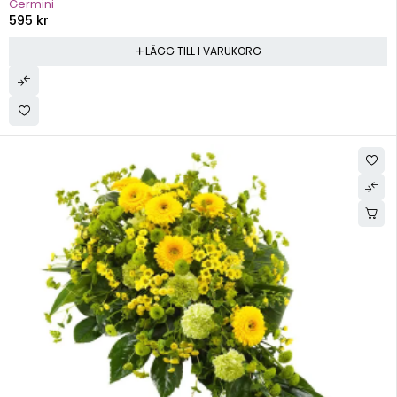
Germini
595
kr
LÄGG TILL I VARUKORG