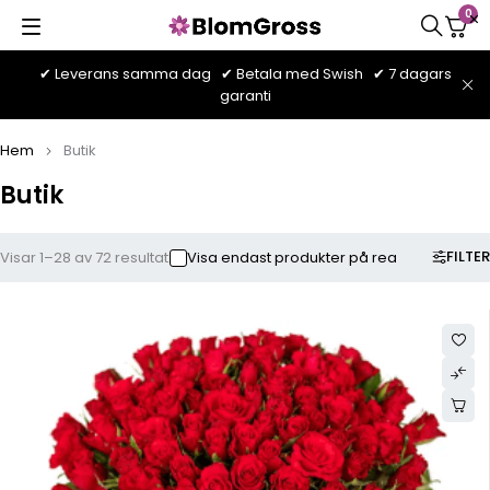
0
✔ Leverans samma dag ✔ Betala med Swish ✔ 7 dagars
garanti
Hem
Butik
Butik
FILTER
Visar 1–28 av 72 resultat
Visa endast produkter på rea